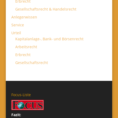
Erbrecht
Gesellschaftsrecht & Handelsrecht
Anlegerwissen
Service
Urteil
Kapitalanlage-, Bank- und Börsenrecht
Arbeitsrecht
Erbrecht
Gesellschaftsrecht
Focus-Liste
Fazit: