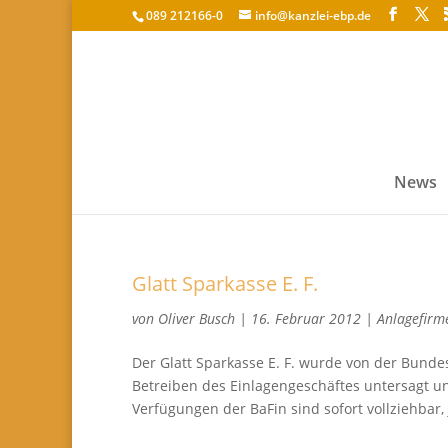
089 212166-0
info@kanzlei-ebp.de
News
Glatt Sparkasse E. F.
von
Oliver Busch
|
16. Februar 2012
|
Anlagefirm
Der Glatt Sparkasse E. F. wurde von der Bundes
Betreiben des Einlagengeschäftes untersagt u
Verfügungen der BaFin sind sofort vollziehbar, 