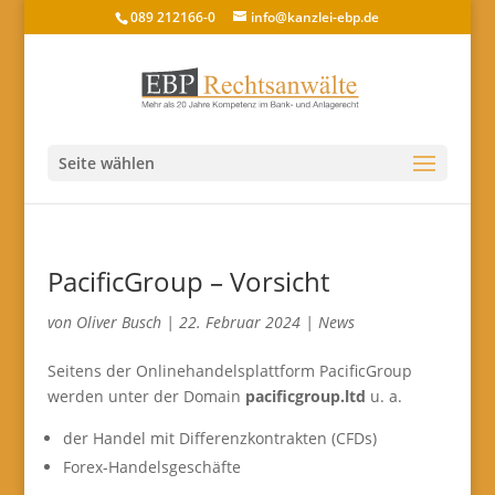
089 212166-0
info@kanzlei-ebp.de
Seite wählen
PacificGroup – Vorsicht
von
Oliver Busch
|
22. Februar 2024
|
News
Seitens der Onlinehandelsplattform PacificGroup
werden unter der Domain
pacificgroup.ltd
u. a.
der Handel mit Differenzkontrakten (CFDs)
Forex-Handelsgeschäfte