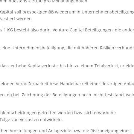
on mindestens € 30,00 pro Monat angeboten.
 Kapital soll prospektgemäß wiederum in Unternehmensbeteiligun
nvestiert werden.
1 KG besteht also darin, Venture Capital Beteiligungen, die ande
um eine Unternehmensbeteiligung, die mit höheren Risiken verbund
dass er hohe Kapitalverluste, bis hin zu einem Totalverlust, erleid
gelnden Veräußerbarkeit bzw. Handelbarkeit einer derartigen Anla
n, da bei Zeichnung der Beteiligungen noch nicht feststand, wel
swahlentscheidungen getroffen werden bzw. sich erworbene
 Folge von Verlusten entwickeln.
hen Vorstellungen und Anlageziele bzw. die Risikoneigung eines