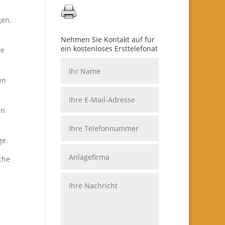
gen,
Nehmen Sie Kontakt auf für
ein kostenloses Ersttelefonat
re
en
en
ge.
che