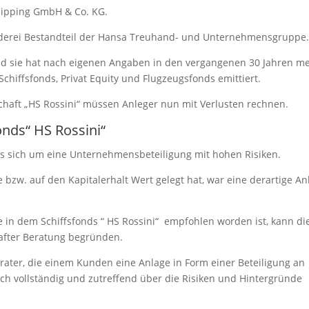
 Shipping GmbH & Co. KG.
ederei Bestandteil der Hansa Treuhand- und Unternehmensgruppe.
d sie hat nach eigenen Angaben in den vergangenen 30 Jahren m
Schiffsfonds, Privat Equity und Flugzeugsfonds emittiert.
schaft „HS Rossini“ müssen Anleger nun mit Verlusten rechnen.
onds“ HS Rossini“
es sich um eine Unternehmensbeteiligung mit hohen Risiken.
 bzw. auf den Kapitalerhalt Wert gelegt hat, war eine derartige An
e in dem Schiffsfonds “ HS Rossini“ empfohlen worden ist, kann di
after Beratung begründen.
ter, die einem Kunden eine Anlage in Form einer Beteiligung an
ch vollständig und zutreffend über die Risiken und Hintergründe