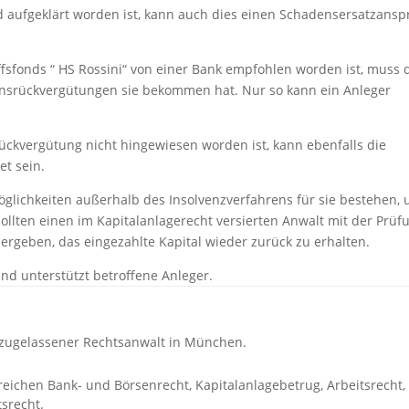
 aufgeklärt worden ist, kann auch dies einen Schadensersatzansp
fsfonds “ HS Rossini“ von einer Bank empfohlen worden ist, muss 
onsrückvergütungen sie bekommen hat. Nur so kann ein Anleger
srückvergütung nicht hingewiesen worden ist, kann ebenfalls die
t sein.
Möglichkeiten außerhalb des Insolvenzverfahrens für sie bestehen,
 sollten einen im Kapitalanlagerecht versierten Anwalt mit der Prüf
 ergeben, das eingezahlte Kapital wieder zurück zu erhalten.
nd unterstützt betroffene Anleger.
2 zugelassener Rechtsanwalt in München.
ereichen Bank- und Börsenrecht, Kapitalanlagebetrug, Arbeitsrecht,
srecht.