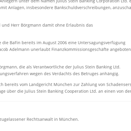
 Anlegern unter dem Namen Julius Stein Banking Corporation Ltd. 
damit Anlagen, insbesondere Bankschuldverschreibungen, anzuscha
ll und Herr Börgmann damit ohne Erlaubnis das
 die BaFin bereits im August 2006 eine Untersagungsverfügung
r Jacob Adelmann unerlaubt Finanzkommissionsgeschäfte angeboten
gmann, die als Verantwortliche der Julius Stein Banking Ltd.
tlungsverfahren wegen des Verdachts des Betruges anhängig.
h bereits vom Landgericht München zur Zahlung von Schadensers
age über die Julius Stein Banking Cooperation Ltd. an einen von de
2 zugelassener Rechtsanwalt in München.