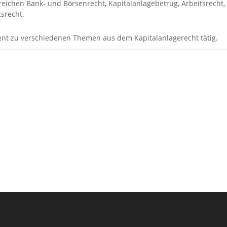
ereichen Bank- und Börsenrecht, Kapitalanlagebetrug, Arbeitsrecht,
srecht.
rent zu verschiedenen Themen aus dem Kapitalanlagerecht tätig.