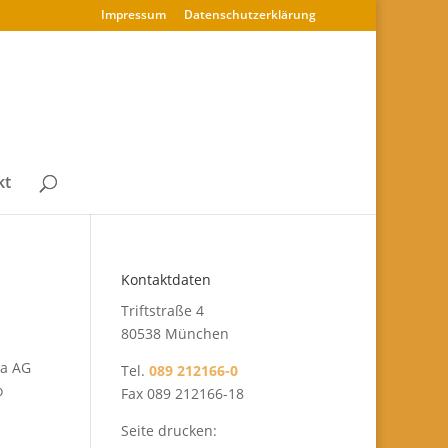
Impressum
Datenschutz­erklärung
kt
Kontaktdaten
Triftstraße 4
80538 München
ka AG
Tel.
089 212166-0
o
Fax 089 212166-18
Seite drucken: