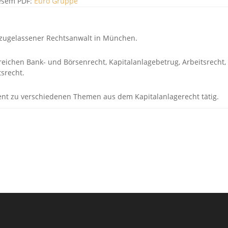
iesem PDF:
Euro Gruppe
2 zugelassener Rechtsanwalt in München.
ereichen Bank- und Börsenrecht, Kapitalanlagebetrug, Arbeitsrecht,
srecht.
rent zu verschiedenen Themen aus dem Kapitalanlagerecht tätig.